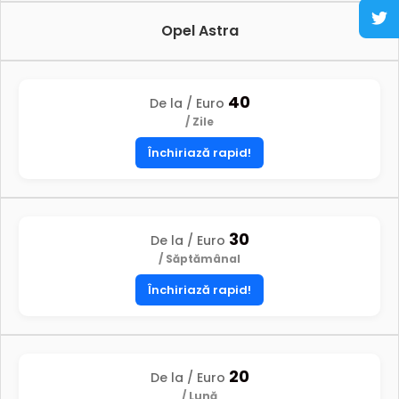
Opel Astra
40
De la / Euro
/ Zile
Închiriază rapid!
30
De la / Euro
/ Săptămânal
Închiriază rapid!
20
De la / Euro
/ Lună